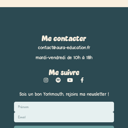
Me contacter
contact@aura-education.fr
mardi-vendredi de 10h à 18h
Me suivre
I
S
Y
F
n
p
o
a
s
o
u
c
Sois un bon Yorkmouth, rejoins ma newsletter !
t
t
t
e
a
i
u
b
g
f
b
o
Email
r
y
e
o
a
k
m
-
f