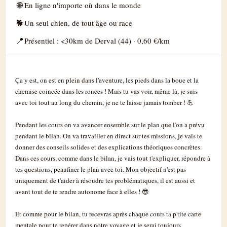
En ligne n'importe où dans le monde
🌐
Un seul chien, de tout âge ou race
🐕
Présentiel : <30km de Derval (44) · 0,60 €/km
📍
Ça y est, on est en plein dans l'aventure, les pieds dans la boue et la
chemise coincée dans les ronces ! Mais tu vas voir, même là, je suis
avec toi tout au long du chemin, je ne te laisse jamais tomber ! 💪
Pendant les cours on va avancer ensemble sur le plan que l'on a prévu
pendant le bilan. On va travailler en direct sur tes missions, je vais te
donner des conseils solides et des explications théoriques concrètes.
Dans ces cours, comme dans le bilan, je vais tout t'expliquer, répondre à
tes questions, peaufiner le plan avec toi. Mon objectif n'est pas
uniquement de t'aider à résoudre tes problématiques, il est aussi et
avant tout de te rendre autonome face à elles ! 😎
Et comme pour le bilan, tu recevras après chaque cours ta p'tite carte
mentale pour te repérer dans notre voyage et je serai toujours