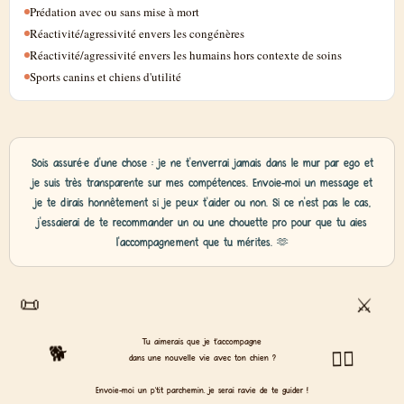
Prédation avec ou sans mise à mort
Réactivité/agressivité envers les congénères
Réactivité/agressivité envers les humains hors contexte de soins
Sports canins et chiens d'utilité
Sois assuré·e d'une chose : je ne t'enverrai jamais dans le mur par ego et
je suis très transparente sur mes compétences. Envoie-moi un message et
je te dirais honnêtement si je peux t'aider ou non. Si ce n'est pas le cas,
j'essaierai de te recommander un ou une chouette pro pour que tu aies
l'accompagnement que tu mérites. 🫶
📜
⚔️
Tu aimerais que je t'accompagne
🐕️
🧙‍♀️
dans une nouvelle vie avec ton chien ?
Envoie-moi un p'tit parchemin, je serai ravie de te guider !