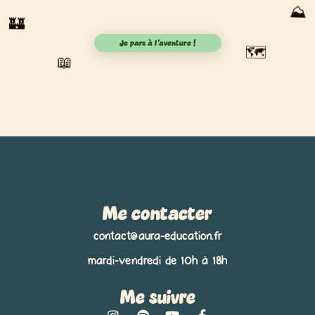
⛰️
🏰
Je pars à l'aventure !
🗺️
📖
Me contacter
contact@aura-education.fr
mardi-vendredi de 10h à 18h
Me suivre
I
S
Y
F